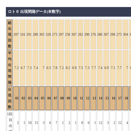
ロト６ 出現間隔データ(本数字)
総
出
現
297
316
291
289
303
328
273
297
258
307
282
290
276
286
307
298
275
304
3
回
数
平
均
出
7.2
6.7
7.3
7.4
7
6.5
7.8
7.2
8.2
6.9
7.5
7.3
7.7
7.4
6.9
7.1
7.7
7
現
間
隔
出
現
01
02
03
04
05
06
07
08
09
10
11
12
13
14
15
16
17
18
回
数
1回
目
2
1
10
15
3
6
7
1
2
1
8
6
1
12
3
2
12
4
出