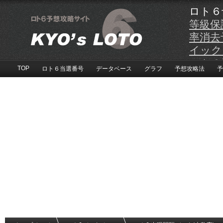
ロト６予
等級保
率消去
イック
ロト６
TOP
ロト６当選番号
データベース
グラフ
予想攻略法
予
ータも
ロト６
付中！