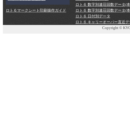
ロト６
数字別連荘回数データ(本+
ロト６
マークシート印刷操作ガイド
ロト６
数字別連荘回数データ(本
ロト６
日付別データ
ロト６
キャリーオーバー直近デ
Copyright © KYO