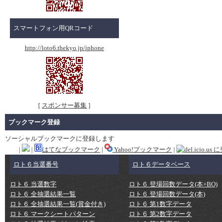
スマートフォン用QRコード
http://loto6.thekyo.jp/iphone
[
スポンサー募集
]
ブックマーク登録
ソーシャルブックマークに登録します
|
|
はてなブックマーク
|
Yahoo!ブックマーク
|
ロト６
当選番号
ロト６
データベース
ロト６
当選数字
ロト６
登場回数データ(本+BO)
ロト６
全抽選結果一覧
ロト６
登場回数データ(本)
ロト６
全抽選結果一覧(賞金付き)
ロト６
第1数字データ
ロト６
マークシートパターン
ロト６
第2数字データ