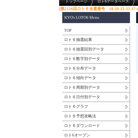
トップページ
ロト6データベース
[第2126回ロト６当選番号 18-20-22-35-37-42
KYO's LOTO6 Menu
TOP
ロト６
抽選結果
ロト６抽選回別データ
ロト６数字別データ
ロト６分布データ
ロト６傾向データ
ロト６周期別データ
ロト６日付別データ
ロト６グラフ
ロト６
予想攻略法
ロト６
ダウンロード
ロト6オープン