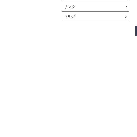
リンク
ヘルプ