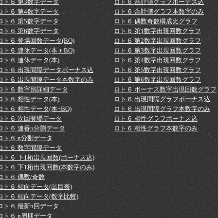
ロト６
第3数字データ
ロト６
合計値グラフボーナス込
ロト６
第4数字データ
ロト６
合計値グラフ本数字のみ
ロト６
第5数字データ
ロト６
偶数奇数構成比グラフ
ロト６
第6数字データ
ロト６
第1数字出現回数グラフ
ロト６
登場回数データ(BO)
ロト６
第2数字出現回数グラフ
ロト６
連休データ(本＋BO)
ロト６
第3数字出現回数グラフ
ロト６
連休データ(本)
ロト６
第4数字出現回数グラフ
ロト６
出現間隔データボーナス込
ロト６
第5数字出現回数グラフ
ロト６
出現間隔データ本数字のみ
ロト６
第6数字出現回数グラフ
ロト６
数字別詳細データ
ロト６
ボーナス数字出現回数グラフ
ロト６
相性データ(本)
ロト６
出現間隔グラフボーナス込
ロト６
相性データ(本+BO)
ロト６
出現間隔グラフ本数字のみ
ロト６
次回登場データ
ロト６
相性グラフボーナス込
ロト６
連番n分割データ
ロト６
相性グラフ本数字のみ
ロト６
n分割データ
ロト６
数字間隔データ
ロト６
下1桁出現回数(ボーナス込)
ロト６
下1桁出現回数(本数字のみ)
ロト６
偶数/奇数
ロト６
傾向データ(出目表)
ロト６
傾向データ(数字比較)
ロト６
最新n回データ
ロト６
n周期データ