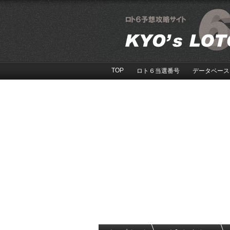
TOP
ロト６当選番号
データベース