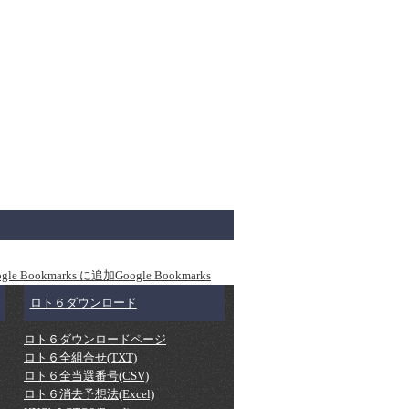
Google Bookmarks
ロト６
ダウンロード
ロト６
ダウンロードページ
ロト６
全組合せ(TXT)
ロト６
全当選番号(CSV)
ロト６
消去予想法(Excel)