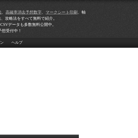
法
、
高確率消去予想数字
、
マークシート印刷
、軸
法、攻略法をすべて無料で紹介。
、CSVデータも多数無料公開中。
回予想受付中！
ン
ヘルプ