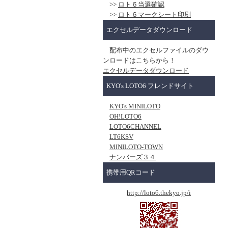
>>
ロト６
当選確認
>>
ロト６
マークシート印刷
エクセルデータダウンロード
配布中のエクセルファイルのダウ
ンロードはこちらから！
エクセルデータダウンロード
KYO's LOTO6 フレンドサイト
KYO's MINILOTO
OH!LOTO6
LOTO6CHANNEL
LT6KSV
MINILOTO-TOWN
ナンバーズ３４
携帯用QRコード
http://loto6.thekyo.jp/i