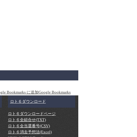
Google Bookmarks
ロト６
ダウンロード
ロト６
ダウンロードページ
ロト６
全組合せ(TXT)
ロト６
全当選番号(CSV)
ロト６
消去予想法(Excel)