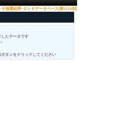
ト６抽選結果･ロト６データベース[第2126回]
計したデータです
い
索ボタンをクリックしてください