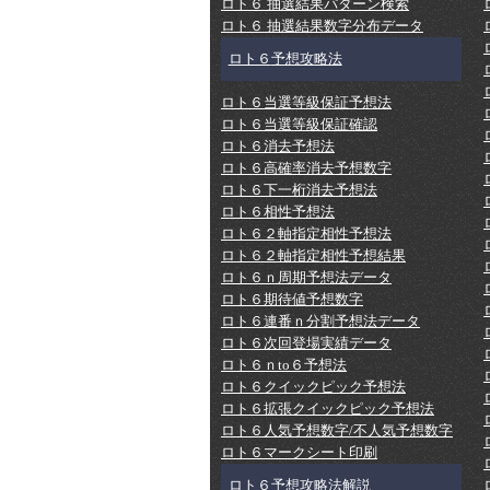
ロト６
抽選結果パターン検索
ロト６
抽選結果数字分布データ
ロト６
予想攻略法
ロト６
当選等級保証予想法
ロト６
当選等級保証確認
ロト６
消去予想法
ロト６
高確率消去予想数字
ロト６
下一桁消去予想法
ロト６
相性予想法
ロト６
２軸指定相性予想法
ロト６
２軸指定相性予想結果
ロト６
ｎ周期予想法データ
ロト６
期待値予想数字
ロト６
連番ｎ分割予想法データ
ロト６
次回登場実績データ
ロト６
ｎto６予想法
ロト６
クイックピック予想法
ロト６
拡張クイックピック予想法
ロト６
人気予想数字/不人気予想数字
ロト６
マークシート印刷
ロト６
予想攻略法解説