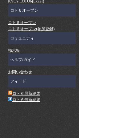
KYO's LOTO6(Excel)
ロト６
オープン
ロト６
オープン
ロト６
オープン(参加登録)
コミュニティ
掲示板
ヘルプ/ガイド
お問い合わせ
フィード
ロト６最新結果
ロト６最新結果