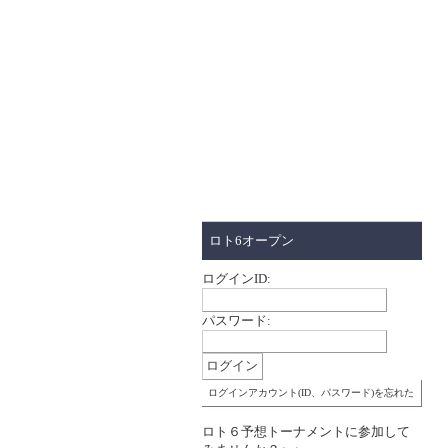
ロト6オープン
ログインID:
パスワード:
ログインアカウント(ID、パスワード)を忘れた
ロト６予想トーナメントに参加して