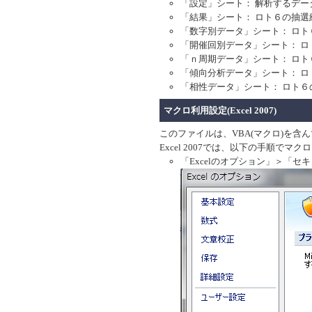
「設定」シート： 解析するデー
「結果」シート： ロト６の抽選
「数字別データ」シート： ロ
「開催回別データ」シート： 
「ｎ周期データ」シート： ロ
「傾向分析データ」シート： 
「相性データ」シート： ロト
マクロ利用設定(Excel 2007)
このファイルは、VBA(マクロ)を
Excel 2007では、以下の手順でマ
「Excelのオプション」＞「