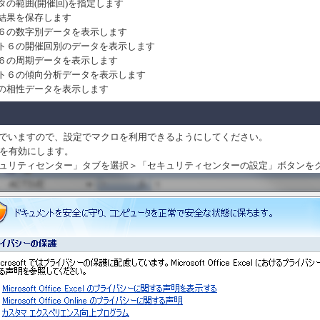
タの範囲(開催回)を指定します
結果を保存します
ト６の数字別データを表示します
ロト６の開催回別のデータを表示します
ト６の周期データを表示します
ロト６の傾向分析データを表示します
６の相性データを表示します
含んでいますので、設定でマクロを利用できるようにしてください。
クロを有効にします。
セキュリティセンター」タブを選択＞「セキュリティセンターの設定」ボタンを