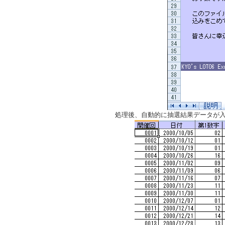
処理後、自動的に抽選結果データが