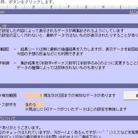
取得」ボタンをクリックします。