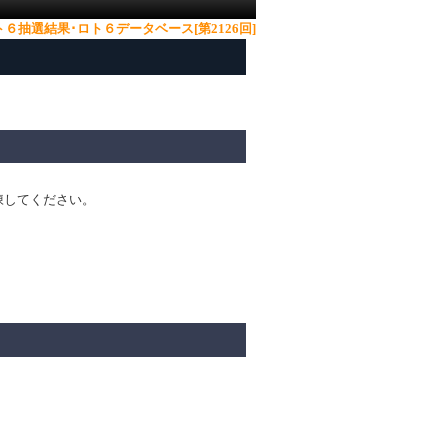
ト６抽選結果･ロト６データベース[第2126回]
凍してください。