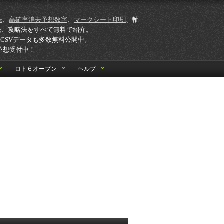
法
、
高確率消去予想数字
、
マークシート印刷
、軸
法、攻略法をすべて無料で紹介。
、CSVデータも多数無料公開中。
回予想受付中！
ロト６オープン
ヘルプ