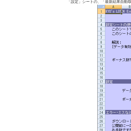
「設定」シートの、「最新結果自動