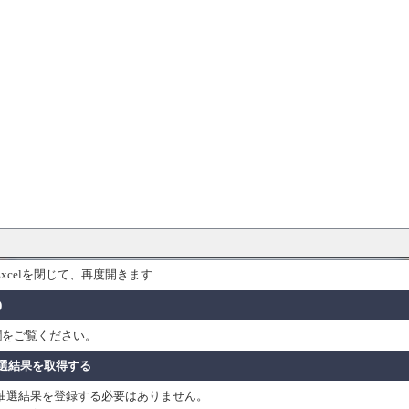
xcelを閉じて、再度開きます
)
欄をご覧ください。
での抽選結果を取得する
で最新の抽選結果を登録する必要はありません。